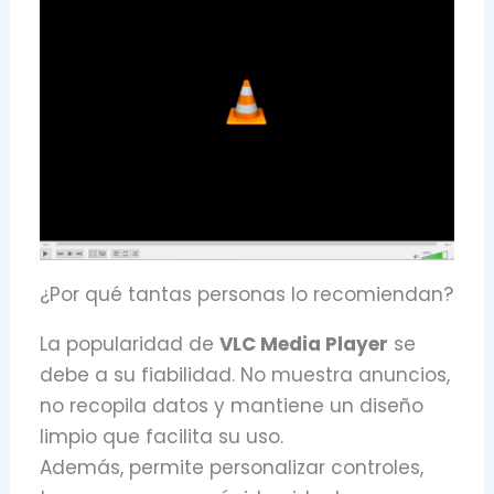
¿Por qué tantas personas lo recomiendan?
La popularidad de
VLC Media Player
se
debe a su fiabilidad. No muestra anuncios,
no recopila datos y mantiene un diseño
limpio que facilita su uso.
Además, permite personalizar controles,