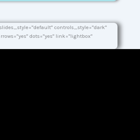
lides_style="default" controls_style="dark"
ows="yes" dots="yes" link="lightbox"