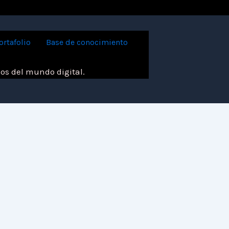
ortafolio
Base de conocimiento
los del mundo digital.