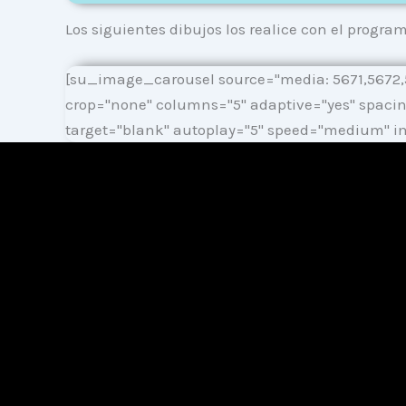
Los siguientes dibujos los realice con el progra
[su_image_carousel source="media: 5671,5672,56
crop="none" columns="5" adaptive="yes" spacin
target="blank" autoplay="5" speed="medium" i