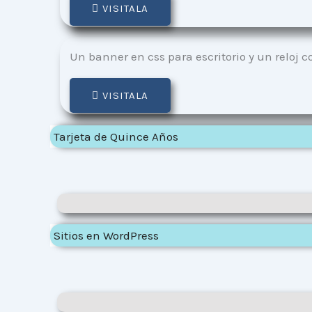
VISITALA
Un banner en css para escritorio y un reloj c
VISITALA
Tarjeta de Quince Años
Sitios en WordPress