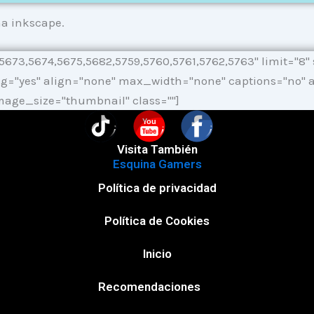
ma inkscape.
73,5674,5675,5682,5759,5760,5761,5762,5763" limit="8" s
g="yes" align="none" max_width="none" captions="no" arr
mage_size="thumbnail" class=""]
You
Visita También
Esquina Gamers
Política de privacidad
Política de Cookies
Inicio
Recomendaciones