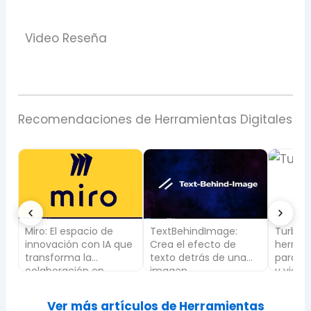
Video Reseña
Recomendaciones de Herramientas Digitales
TextBehindImage:
TurboScribe: la
Google 
ue
Crea el efecto de
herramienta con IA
Una he
texto detrás de una
para transcribir audio
negoci
imagen
y video a texto
Ver más artículos de Herramientas