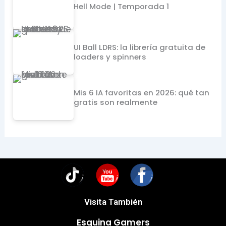
Hell Mode | Temporada 1
UI Ball LDRS: la librería gratuita de
loaders y spinners
Mis 6 IA favoritas en 2026: qué tan
gratis son realmente
You
Visita También
Esquina Gamers