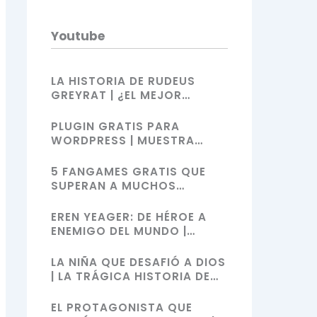
Youtube
LA HISTORIA DE RUDEUS
GREYRAT | ¿EL MEJOR
PROTAGONISTA ISEKAI? |
MUSHOKU TENSEI
PLUGIN GRATIS PARA
WORDPRESS | MUESTRA
VIDEOS DE YOUTUBE,
SHORTS, FACEBOOK Y MÁS
5 FANGAMES GRATIS QUE
CON SHORTCODES
SUPERAN A MUCHOS
JUEGOS OFICIALES | ZELDA,
MARIO BROS, SONIC Y
EREN YEAGER: DE HÉROE A
POKÉMON
ENEMIGO DEL MUNDO |
ATAQUE A LOS TITANES
LA NIÑA QUE DESAFIÓ A DIOS
| LA TRÁGICA HISTORIA DE
TANYA VON DEGURECHAFF
EL PROTAGONISTA QUE