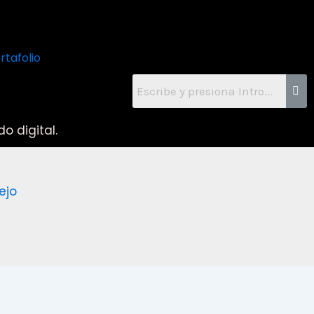
rtafolio
o digital.
ejo