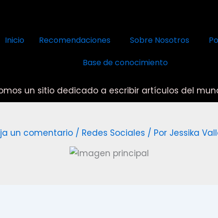
Inicio
Recomendaciones
Sobre Nosotros
Po
Base de conocimiento
omos un sitio dedicado a escribir artículos del mund
ja un comentario
/
Redes Sociales
/ Por
Jessika Vall