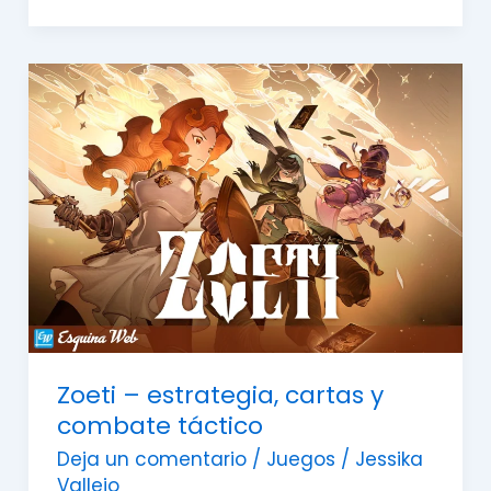
Zoeti
–
estrategia,
cartas
y
combate
táctico
Zoeti – estrategia, cartas y
combate táctico
Deja un comentario
/
Juegos
/
Jessika
Vallejo