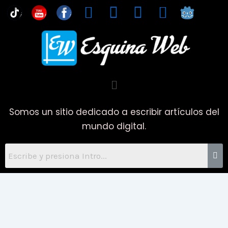
Ir
You
al
contenido
Menú
Somos un sitio dedicado a escribir artículos del
mundo digital.