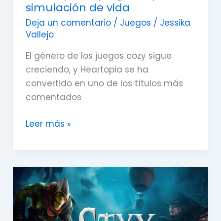
simulación de vida
Deja un comentario
/
Juegos
/
Jessika
Vallejo
El género de los juegos cozy sigue
creciendo, y Heartopia se ha
convertido en uno de los títulos más
comentados
Leer más »
Styx:
Shards
of
Darkness