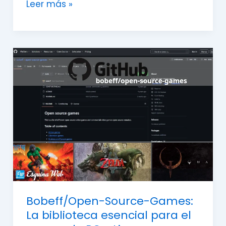
Leer más »
Bobeff/Open-
Source-
Games:
La
biblioteca
esencial
para
el
gamer
de
PC
Bobeff/Open-Source-Games:
y
La biblioteca esencial para el
Linux