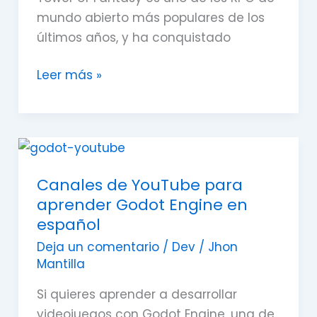
mundo abierto más populares de los
últimos años, y ha conquistado
Leer más »
Canales
de
Canales de YouTube para
YouTube
aprender Godot Engine en
para
español
aprender
Godot
Deja un comentario
/
Dev
/
Jhon
Mantilla
Engine
en
Si quieres aprender a desarrollar
español
videojuegos con Godot Engine, una de