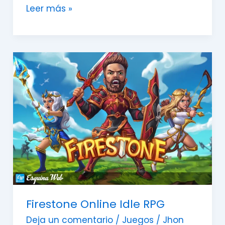
Leer más »
Firestone
Online
Idle
RPG
Firestone Online Idle RPG
Deja un comentario
/
Juegos
/
Jhon