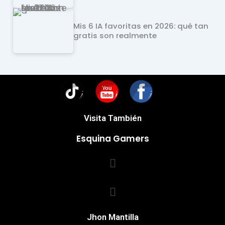
Mis 6 IA favoritas en 2026: qué tan
gratis son realmente
You
Visita También
Esquina Gamers
Menú
Menú
Jhon Mantilla