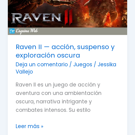
y
exploración
oscura
Raven II — acción, suspenso y
exploración oscura
Deja un comentario
/
Juegos
/
Jessika
Vallejo
Raven II es un juego de acción y
aventura con una ambientación
oscura, narrativa intrigante y
combates intensos. Su estilo
Leer más »