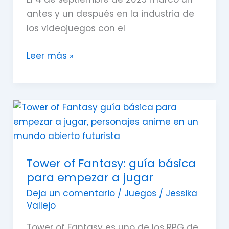
antes y un después en la industria de
los videojuegos con el
Leer más »
Tower
of
Fantasy:
guía
Tower of Fantasy: guía básica
básica
para empezar a jugar
para
empezar
Deja un comentario
/
Juegos
/
Jessika
Vallejo
a
jugar
Tower of Fantasy es uno de los RPG de