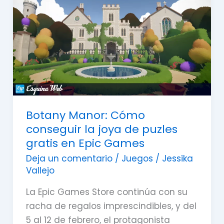
conseguir
la
joya
de
puzles
gratis
en
Epic
Botany Manor: Cómo
Games
conseguir la joya de puzles
gratis en Epic Games
Deja un comentario
/
Juegos
/
Jessika
Vallejo
La Epic Games Store continúa con su
racha de regalos imprescindibles, y del
5 al 12 de febrero, el protagonista