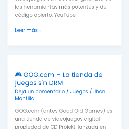
las herramientas más potentes y de
código abierto, YouTube
Leer más »
🎮
GOG.com
🎮 GOG.com – La tienda de
–
juegos sin DRM
La
tienda
Deja un comentario
/
Juegos
/
Jhon
Mantilla
de
juegos
GOG.com (antes Good Old Games) es
sin
una tienda de videojuegos digital
DRM
propiedad de CD Projekt, lanzada en