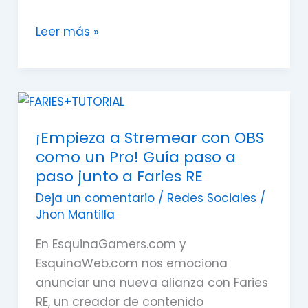
Leer más »
¡Empieza
a
¡Empieza a Stremear con OBS
Stremear
como un Pro! Guía paso a
con
paso junto a Faries RE
OBS
como
Deja un comentario
/
Redes Sociales
/
Jhon Mantilla
un
Pro!
En EsquinaGamers.com y
Guía
EsquinaWeb.com nos emociona
paso
anunciar una nueva alianza con Faries
a
RE, un creador de contenido