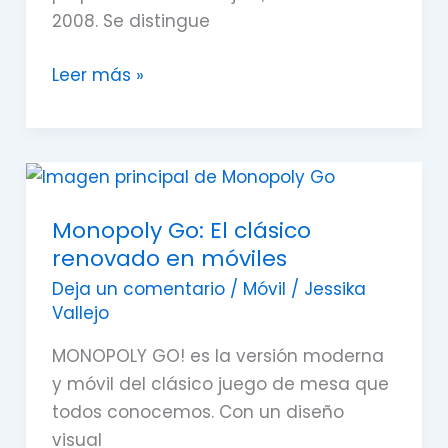
2008. Se distingue
Leer más »
Monopoly
Go:
Monopoly Go: El clásico
El
renovado en móviles
clásico
renovado
Deja un comentario
/
Móvil
/
Jessika
Vallejo
en
móviles
MONOPOLY GO! es la versión moderna
y móvil del clásico juego de mesa que
todos conocemos. Con un diseño
visual