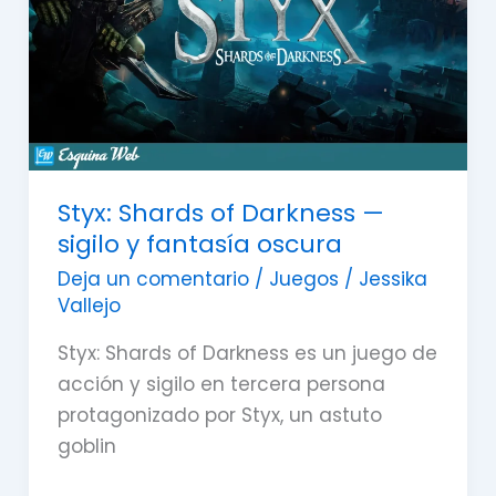
—
sigilo
y
fantasía
oscura
Styx: Shards of Darkness —
sigilo y fantasía oscura
Deja un comentario
/
Juegos
/
Jessika
Vallejo
Styx: Shards of Darkness es un juego de
acción y sigilo en tercera persona
protagonizado por Styx, un astuto
goblin