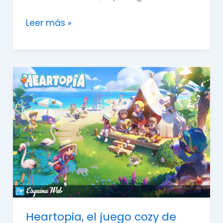
Leer más »
Heartopia,
el
juego
cozy
de
simulación
de
vida
Heartopia, el juego cozy de