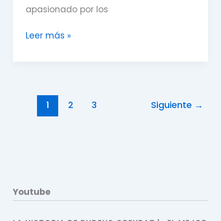
paso
apasionado por los
junto
a
Leer más »
Faries
RE
1
2
3
Siguiente
→
Youtube