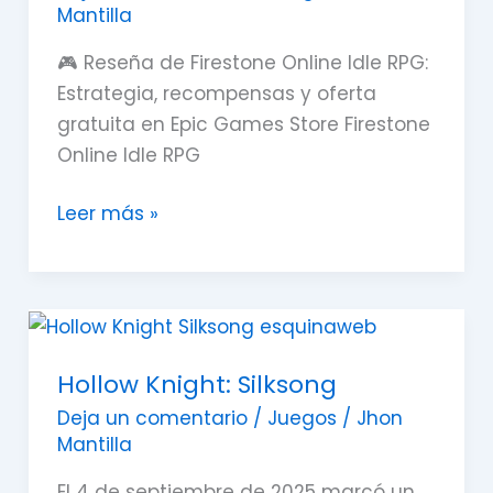
Mantilla
🎮 Reseña de Firestone Online Idle RPG:
Estrategia, recompensas y oferta
gratuita en Epic Games Store Firestone
Online Idle RPG
Leer más »
Hollow
Knight:
Hollow Knight: Silksong
Silksong
Deja un comentario
/
Juegos
/
Jhon
Mantilla
El 4 de septiembre de 2025 marcó un