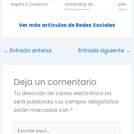
Streaming de
para construir tu
las co
Videojuegos
marca personal y
manda
atraer visitas
Ver más artículos de Redes Sociales
←
Entrada anterior
Entrada siguiente
→
Deja un comentario
Tu dirección de correo electrónico no
será publicada.
Los campos obligatorios
están marcados con
*
Escribe