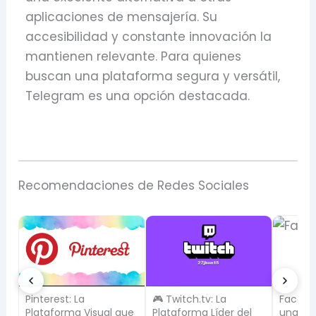
aplicaciones de mensajería. Su
accesibilidad y constante innovación la
mantienen relevante. Para quienes
buscan una plataforma segura y versátil,
Telegram es una opción destacada.
Recomendaciones de Redes Sociales
🎮 Twitch.tv: La
Facebook no es solo
Reddit:
ue
Plataforma Líder del
una red social: úsalo
donde 