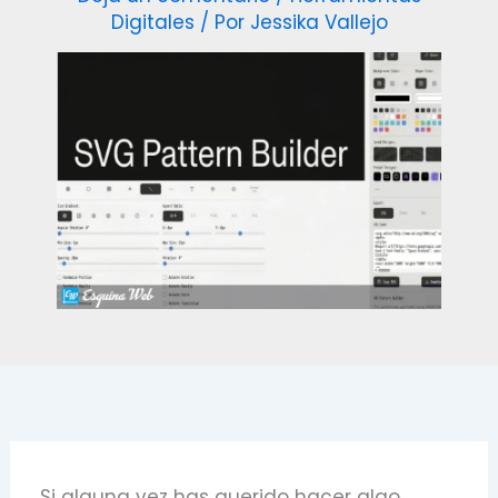
Digitales
/ Por
Jessika Vallejo
Si alguna vez has querido hacer algo