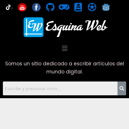
Ir
You
al
contenido
Menú
Somos un sitio dedicado a escribir artículos del
mundo digital.