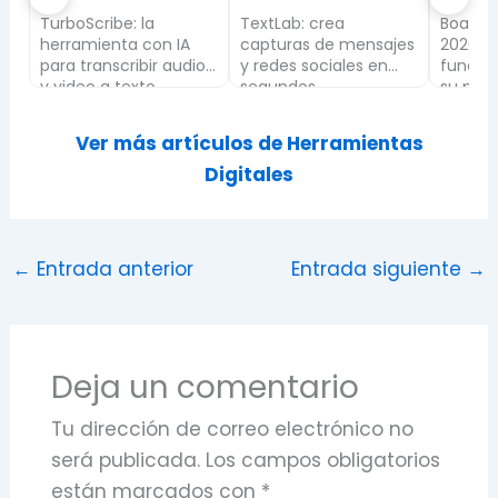
a
TurboScribe: la
TextLab: crea
Boardm
y
herramienta con IA
capturas de mensajes
2026: 
para transcribir audio
y redes sociales en
funcion
y video a texto
segundos
su plan
Ver más artículos de Herramientas
Digitales
←
Entrada anterior
Entrada siguiente
→
Deja un comentario
Tu dirección de correo electrónico no
será publicada.
Los campos obligatorios
están marcados con
*