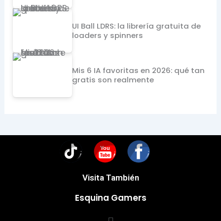
UI Ball LDRS: la librería gratuita de
loaders y spinners
Mis 6 IA favoritas en 2026: qué tan
gratis son realmente
You
Visita También
Esquina Gamers
Menú