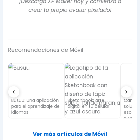
¡Descarga XP Maker hoy y comienza a
crear tu propio avatar pixelado!
Recomendaciones de Móvil
mo
Busuu: una aplicación
Sketchbook: arte
CamSca
es
para el aprendizaje de
digital en tu celular
solució
idiomas
escane
disposi
Ver más artículos de Móvil