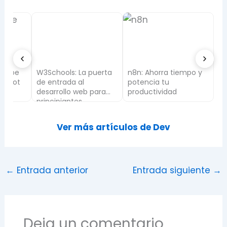
uTube
W3Schools: La puerta
n8n: Ahorra tiempo y
 Godot
de entrada al
potencia tu
ñol
desarrollo web para
productividad
principiantes
Ver más artículos de Dev
←
Entrada anterior
Entrada siguiente
→
Deja un comentario