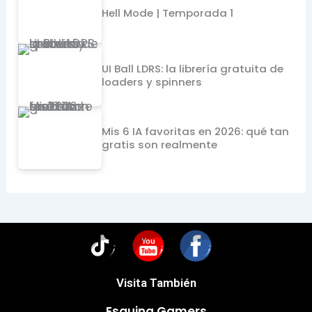
Hell Mode | Temporada 1
UI Ball LDRS: la librería gratuita de
loaders y spinners
Mis 6 IA favoritas en 2026: qué tan
gratis son realmente
You
Visita También
Esquina Gamers