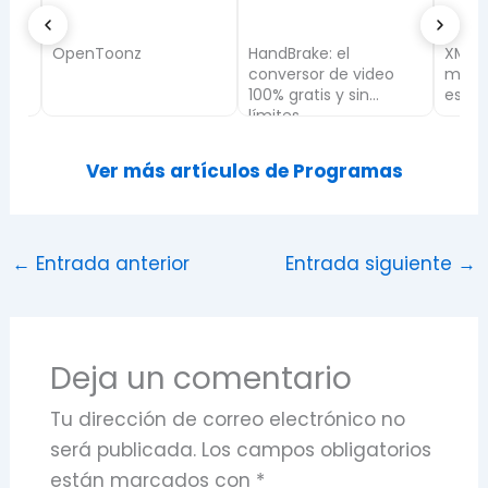
E
OpenToonz
HandBrake: el
XMind 
AL
conversor de video
mapas 
100% gratis y sin
es y c
límites
Ver más artículos de Programas
←
Entrada anterior
Entrada siguiente
→
Deja un comentario
Tu dirección de correo electrónico no
será publicada.
Los campos obligatorios
están marcados con
*