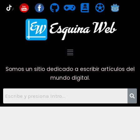
Ir
You
al
contenido
Menú
Somos un sitio dedicado a escribir artículos del
mundo digital.