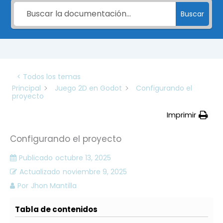
Buscar
< Todos los temas
Principal
Juego 2D en Godot
Configurando el
proyecto
Imprimir
Configurando el proyecto
Publicado
octubre 13, 2025
Actualizado
noviembre 9, 2025
Por
Jhon Mantilla
Tabla de contenidos