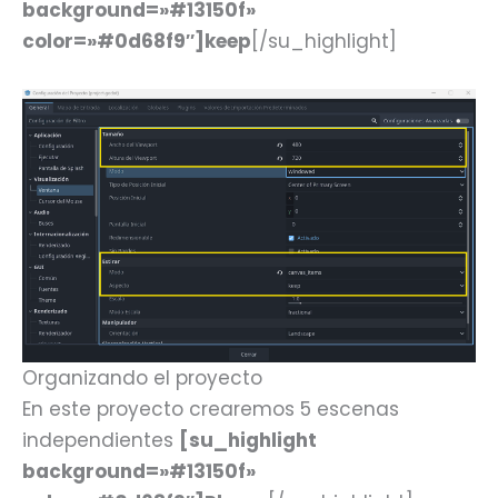
background=»#13150f»
color=»#0d68f9″]keep
[/su_highlight]
Organizando el proyecto
En este proyecto crearemos 5 escenas
independientes
[su_highlight
background=»#13150f»