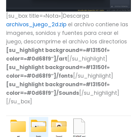
[su_box title=»Nota»]Descarga
archivos_juego_2d.zip
el archivo contiene las
imagenes, sonidos y fuentes para crear el
juego, descomprime el archivo los directorios
[su_highlight background=»#13150f»
color=»#0d68f9″]/art
[/su_highlight]
[su_highlight background=»#13150f»
color=»#0d68f9″]/fonts
[/su_highlight]
[su_highlight background=»#13150f»
color=»#0d68f9″]/Sounds
[/su_highlight]
[/su_box]