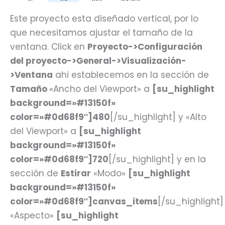
Este proyecto esta diseñado vertical, por lo
que necesitamos ajustar el tamaño de la
ventana. Click en
Proyecto->Configuración
del proyecto->General->Visualización-
>Ventana
ahi establecemos en la sección de
Tamaño
«Ancho del Viewport» a
[su_highlight
background=»#13150f»
color=»#0d68f9″]480
[/su_highlight] y «Alto
del Viewport» a
[su_highlight
background=»#13150f»
color=»#0d68f9″]720
[/su_highlight] y en la
sección de
Estirar
«Modo»
[su_highlight
background=»#13150f»
color=»#0d68f9″]canvas_items
[/su_highlight]
«Aspecto»
[su_highlight