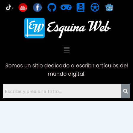
Ir
You
al
contenido
Menú
Somos un sitio dedicado a escribir artículos del
mundo digital.